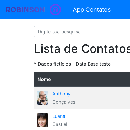
App Contatos
Lista de Contato
* Dados fictícios - Data Base teste
Nome
Anthony
Gonçalves
Luana
Castiel