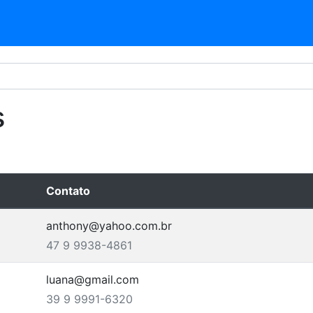
s
Contato
anthony@yahoo.com.br
47 9 9938-4861
luana@gmail.com
39 9 9991-6320